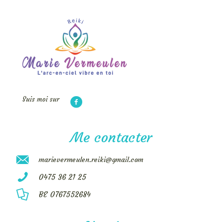
Suis moi sur
Me contacter
marievermeulen.reiki@gmail.com
0475 36 21 25
BE 0767552684